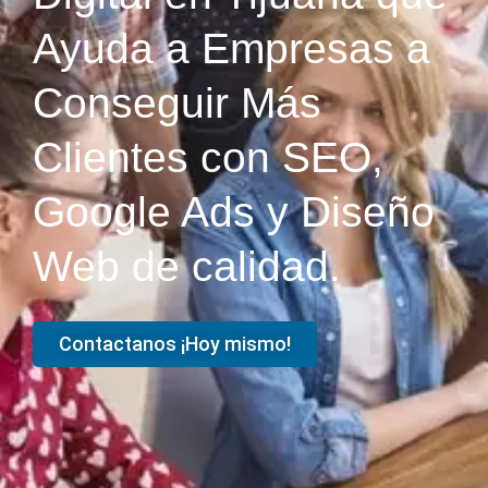
Ayuda a Empresas a
Conseguir Más
Clientes con SEO,
Google Ads y Diseño
Web de calidad.
Contactanos ¡Hoy mismo!