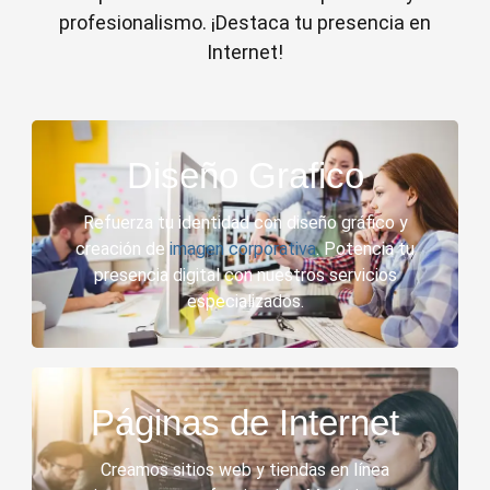
profesionalismo. ¡Destaca tu presencia en
Internet!
Diseño Grafico
Refuerza tu identidad con diseño gráfico y
creación de
imagen corporativa
. Potencia tu
presencia digital con nuestros servicios
especializados.
Páginas de Internet
Creamos sitios web y tiendas en línea